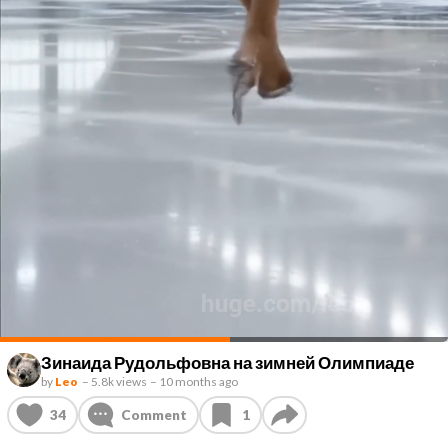
Зинаида Рудольфовна на зимней Олимпиаде
by
Leo
–
5.8k views
–
10 months ago
34
Comment
1