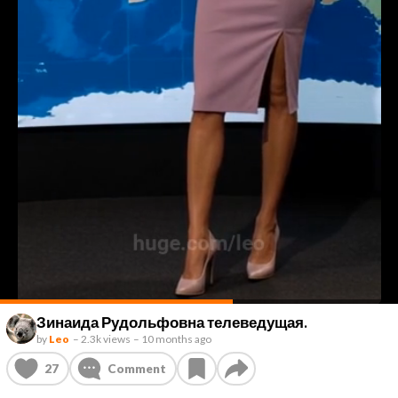
Зинаида Рудольфовна телеведущая.
by
Leo
–
2.3k views
–
10 months ago
27
Comment