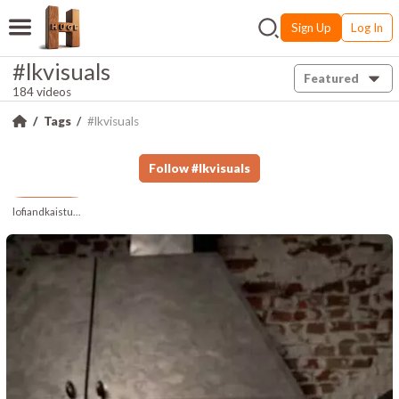
Sign Up
Log In
#lkvisuals
Featured
184 videos
Tags
#lkvisuals
Follow
#
lkvisuals
lofiandkaistudios